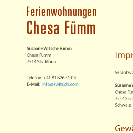
Susanne Witschi-Fümm
Imp
Chesa Fümm
7514 Sils-Maria
Verantwor
Telefon: +41 81 826 51 04
E-Mail:
info@switschi.com
Susanne 
Chesa F
7514 Sils
Schweiz
Gewä